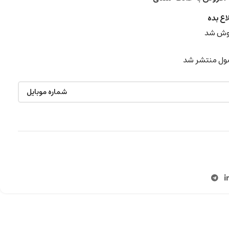
اع بده
روش شد
ول منتشر شد