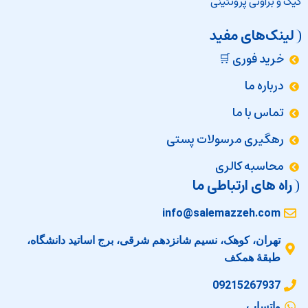
کیک و براونی پروتئینی
لینک‌های مفید
خرید فوری 🛒
درباره ما
تماس با ما
رهگیری مرسولات پستی
محاسبه کالری
راه های ارتباطی ما
info@salemazzeh.com
تهران، کوهک، نسیم شانزدهم شرقی، برج اساتید دانشگاه،
طبقهٔ همکف
09215267937
واتساپ