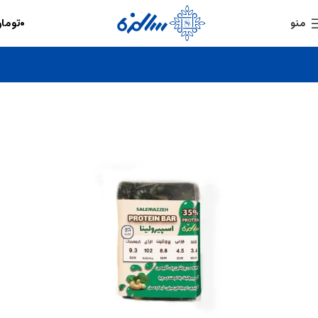
۰
توما
منو