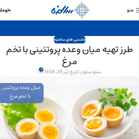
۰
توما
منو
دانستی های سالمزه
طرز تهیه میان وعده پروتئینی با تخم
مرغ
0
سئو سئو
در تاریخ تیر 29, 1404