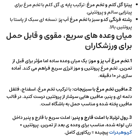
پیتزا گل کلم و تخم مرغ
: ترکیب پایه ی گل کلم با تخم مرغ برای
پیتزایی سالم و پروتئینی.
رشته فرنگی کدو سبز با تخم مرغ آب پز
: نسخه ای سبک از پاستا با
پروتئین بالا.
میان وعده های سریع، مقوی و قابل حمل
برای ورزشکاران
1.تخم مرغ آب پز و موز:
یک میان وعده ساده اما مؤثر برای قبل از
تمرین. تخم مرغ پروتئین و موز انرژی سریع فراهم می کند. آماده
سازی در ۱۰ دقیقه.
2.مافین تخم مرغ با سبزیجات:
با ترکیب تخم مرغ، اسفناج، فلفل
دلمه ای و پنیر، مافین هایی سرشار از پروتئین درست کنید. در قالب
مافین پخته شده و مناسب حمل به باشگاه است.
3.رول ترتیلا با املت قارچ و پنیر:
املت سریع با قارچ و پنیر داخل
نان لوله شده، مناسب برای وعده ی بعد از تمرین. پروتئین +
کربوهیدرات
پیچیده = ریکاوری کامل.