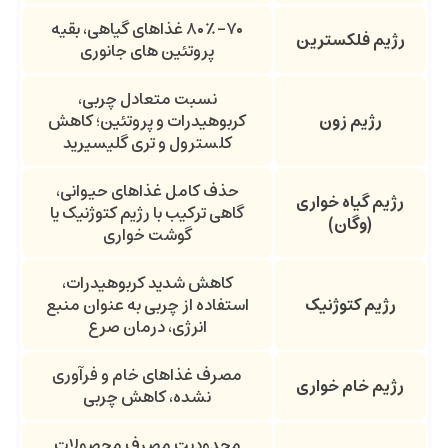
۷۰–۸۰٪ غذاهای گیاهی، بقیه
رژیم فلکسترین
پروتئین های جانوری
نسبت متعادل چربی،
رژیم زون
کربوهیدرات و پروتئین؛ کاهش
کلسترول و تری گلیسیرید
حذف کامل غذاهای حیوانی،
رژیم گیاه خواری
گاهی ترکیب با رژیم کتوژنیک یا
(وگان)
گوشت خواری
کاهش شدید کربوهیدرات،
رژیم کتوژنیک
استفاده از چربی به عنوان منبع
انرژی، درمان صرع
مصرف غذاهای خام و فرآوری
رژیم خام خواری
نشده، کاهش چربی
محدودیت مصرف محصولات