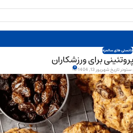
دانستی های سالمزه
روتئینی برای ورزشکاران
0
سئو
در تاریخ شهریور 13, 1404