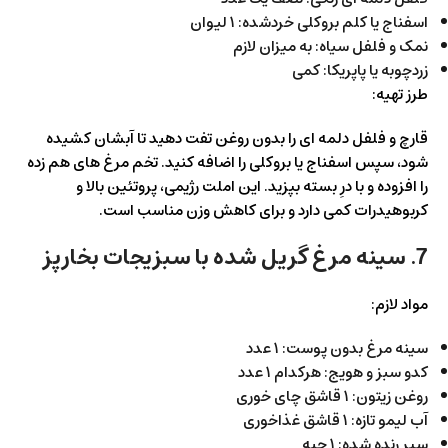
اسفناج یا کلم بروکلی خردشده: ۱ لیوان
نمک و فلفل سیاه: به میزان لازم
زردچوبه یا پاپریکا: کمی
طرز تهیه:
قارچ و فلفل دلمه ای را بدون روغن تفت دهید تا آبشان کشیده
شود، سپس اسفناج یا بروکلی را اضافه کنید. تخم مرغ های هم زده
را افزوده و با درِ بسته بپزید. این املت رژیمی، پروتئین بالا و
کربوهیدرات کمی دارد و برای کاهش وزن مناسب است.
7. سینه مرغ گریل شده با سبزیجات بخارپز
مواد لازم:
سینه مرغ بدون پوست: ۱ عدد
کدو سبز و هویج: هرکدام ۱ عدد
روغن زیتون: ۱ قاشق چای خوری
آب لیمو تازه: ۱ قاشق غذاخوری
سیر رنده شده: ۱ حبه