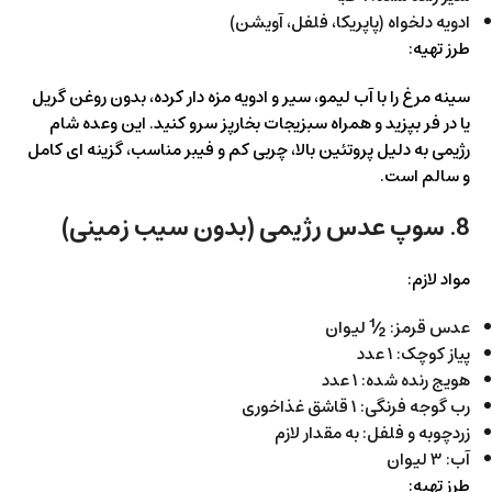
ادویه دلخواه (پاپریکا، فلفل، آویشن)
طرز تهیه:
سینه مرغ را با آب لیمو، سیر و ادویه مزه دار کرده، بدون روغن گریل
یا در فر بپزید و همراه سبزیجات بخارپز سرو کنید. این وعده شام
رژیمی به دلیل پروتئین بالا، چربی کم و فیبر مناسب، گزینه ای کامل
و سالم است.
8. سوپ عدس رژیمی (بدون سیب زمینی)
مواد لازم:
عدس قرمز: ½ لیوان
پیاز کوچک: ۱ عدد
هویج رنده شده: ۱ عدد
رب گوجه فرنگی: ۱ قاشق غذاخوری
زردچوبه و فلفل: به مقدار لازم
آب: ۳ لیوان
طرز تهیه: