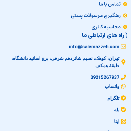
تماس با ما
رهگیری مرسولات پستی
محاسبه کالری
راه های ارتباطی ما
info@salemazzeh.com
تهران، کوهک، نسیم شانزدهم شرقی، برج اساتید دانشگاه،
طبقهٔ همکف
09215267937
واتساپ
تلگرام
بله
ایتا