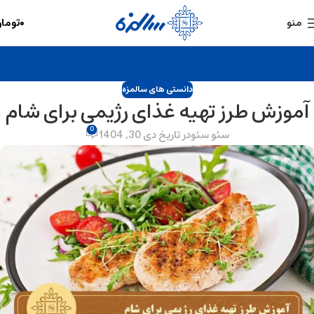
۰
توما
منو
دانستی های سالمزه
آموزش طرز تهیه غذای رژیمی برای شام
0
سئو سئو
در تاریخ دی 30, 1404