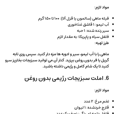
مواد لازم:
فیله ماهی (سالمون یا قزل آلا): ۱۰۰ تا ۱۵۰ گرم
آب لیمو: ۱ قاشق غذاخوری
سیر رنده شده: ۱ حبه
فلفل سیاه و پاپریکا: به مقدار لازم
طرز تهیه:
ماهی را با آب لیمو، سیر و ادویه ها مزه دار کنید. سپس روی تابه
گریل یا فر بدون روغن بپزید. کنار آن می توانید سبزیجات بخارپز سرو
کنید تا یک شام کامل و رژیمی داشته باشید.
6. املت سبزیجات رژیمی بدون روغن
مواد لازم:
تخم مرغ: ۲ عدد
قارچ خردشده: ۱ لیوان
فلفل دلمه ای رنگی: نصف یک عدد