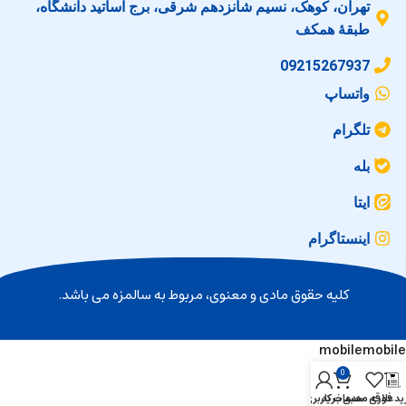
تهران، کوهک، نسیم شانزدهم شرقی، برج اساتید دانشگاه،
طبقهٔ همکف
09215267937
واتساپ
تلگرام
بله
ایتا
اینستاگرام
کلیه حقوق مادی و معنوی‌، مربوط به سالمزه می باشد.
0
ید فوری
علاقه مندی
سبد خرید
حساب کاربری من