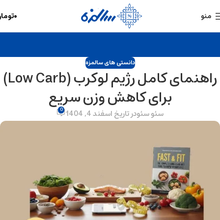
۰
توما
منو
دانستی های سالمزه
راهنمای کامل رژیم لوکرب (Low Carb)
برای کاهش وزن سریع
0
سئو سئو
در تاریخ اسفند 4, 1404