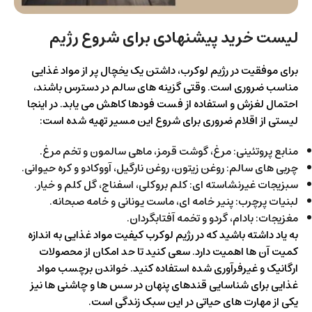
لیست خرید پیشنهادی برای شروع رژیم
برای موفقیت در رژیم لوکرب، داشتن یک یخچال پر از مواد غذایی
مناسب ضروری است. وقتی گزینه های سالم در دسترس باشند،
احتمال لغزش و استفاده از فست فودها کاهش می یابد. در اینجا
لیستی از اقلام ضروری برای شروع این مسیر تهیه شده است:
منابع پروتئینی: مرغ، گوشت قرمز، ماهی سالمون و تخم مرغ.
چربی های سالم: روغن زیتون، روغن نارگیل، آووکادو و کره حیوانی.
سبزیجات غیرنشاسته ای: کلم بروکلی، اسفناج، گل کلم و خیار.
لبنیات پرچرب: پنیر خامه ای، ماست یونانی و خامه صبحانه.
مغزیجات: بادام، گردو و تخمه آفتابگردان.
به یاد داشته باشید که در رژیم لوکرب کیفیت مواد غذایی به اندازه
کمیت آن ها اهمیت دارد. سعی کنید تا حد امکان از محصولات
ارگانیک و غیرفرآوری شده استفاده کنید. خواندن برچسب مواد
غذایی برای شناسایی قندهای پنهان در سس ها و چاشنی ها نیز
یکی از مهارت های حیاتی در این سبک زندگی است.