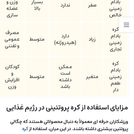
بادام
بسیار
وزن و
صفر
ندارد
زمینی
بالا
عضله‌
خالص
سازی
کره
مصرف
بادام
دارد
زیاد
متوسط
عمومی
زمینی
(هیدروژنه)
و تفننی
تجاری
کره
ممکن
کودکان
بادام
است
و
زمینی
متغیر
متوسط
داشته
افزایش
طعم‌
باشد
وزن
دار
مزایای استفاده از کره پروتئینی در رژیم غذایی
ورزشکاران حرفه‌ ای معمولاً به دنبال محصولاتی هستند که چگالی
پروتئین بیشتری داشته باشند. در این میان، استفاده از
کره