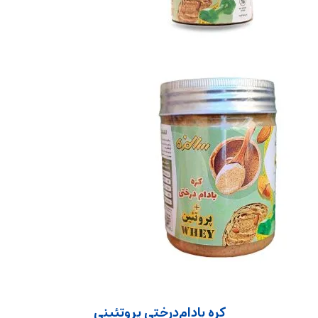
کره بادام‌درختی پروتئینی