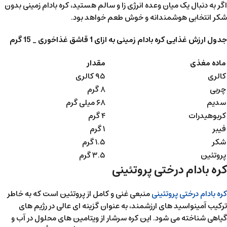
اگر به دنبال یک میان وعده انرژی زا و سالم هستید، کره بادام زمینی بدون
شکر انتخابی هوشمندانه و خوش طعم خواهد بود.
جدول ارزش غذایی کره بادام زمینی به ازای 1 قاشق غذاخوری
_ 15
گرم
ماده مغذی
مقدار
کالری
۹۵ کالری
چربی
۸ گرم
سدیم
۶۸ میلی گرم
کربوهیدرات
۴ گرم
فیبر
۱ گرم
شکر
۱.۵ گرم
پروتئین
۳.۵ گرم
کره بادام درختی پروتئینی
کره بادام درختی پروتئینی
منبعی غنی و کامل از پروتئین است که به خاطر
ترکیب آمینواسید های ارزشمند، به عنوان گزینه ای عالی در رژیم های
گیاهی شناخته می شود. این کره سرشار از ویتامین های محلول در آب و