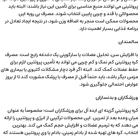
پروتئینی می توانند منبع مناسبی برای تأمین این نیاز باشند؛ البته باید
محصولاتی با قند و چربی پایین انتخاب شوند. مصرف بی رویه این
محصولات ممکن است منجر به اضافه وزن شود، در نتیجه ایجاد تعادل در
برنامه غذایی بسیار اهمیت دارد.
سالمندان
با افزایش سن، تحلیل عضلات یا سارکوپنی یک دغدغه رایج است. مصرف
کره پروتئینی کم نمک و کم چربی می تواند به تأمین پروتئین لازم برای
حفظ عضلات کمک کند. البته اگر فرد دچار مشکلات کلیوی یا بیماری های
مزمن دیگر باشد، باید حتماً قبل از مصرف با پزشک مشورت کند تا از بروز
عوارض احتمالی جلوگیری شود.
ورزشکاران و بدنسازان
کره پروتئینی گزینه ای ایده آل برای ورزشکاران است؛ مخصوصاً به عنوان
میان وعده بعد از تمرین. این محصولات ترکیبی از انرژی و پروتئین را ارائه
می دهند که به ترمیم عضلات و افزایش حجم کمک می کند. بهترین
انتخاب، کره های تهیه شده از بادام زمینی، بادام یا وی پروتئین هستند که