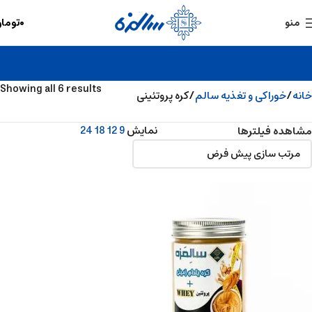
۰
توما
منو
Showing all 6 results
خانه
خوراکی و تغذیه سالم
کره پروتئینی
نمایش
9
12
18
24
مشاهده فیلترها