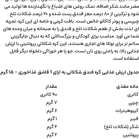
مضر مانند شکر اضافه، نمک، روغن های اشباع یا نگهدارنده ها تولید می
شود و ترکیبی از ۸۰ درصد مغز فندق رست شده و ۲۰ درصد شکلات تلخ
چیپسی و پودر کاکائو خالص است. بافت کرمی و خامه ای این کره، تجربه
ای لذت بخش از طعم شکلات تلخ و فندق را به صبحانه و میان وعده های
شما می آورد. مناسب برای کودکان و بزرگسالانی که به دنبال جایگزینی
سالم تر برای نوتلا های تجاری هستند، این کره شکلاتی پروتئینی با ارزش
غذایی بالا، به راحتی روی نان تست، جو یا هر خوراکی دلخواه دیگر قابل
استفاده است.
جدول ارزش غذایی کره فندق شکلاتی به ازای 1 قاشق غذاخوری – ۱۵ گرم
ماده مغذی
مقدار
کالری
۹۰ کالری
چربی
۷ گرم
کربوهیدرات
۶ گرم
فیبر
۱ گرم
شکر (شکلات تلخ)
۴ گرم
پروتئین
۲ گرم