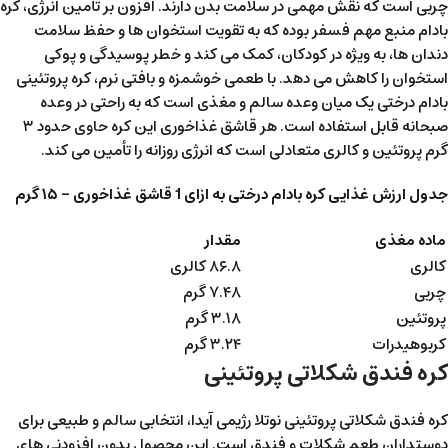
چربی است که نقش مهمی در سلامت بدن دارند. افزون بر تأمین انرژی، کره
بادام منبع مهم فسفر بوده که به تقویت استخوان ها و حفظ سلامت
دندان ها، به ویژه در کودکان، کمک می کند و خطر پوسیدگی و پوکی
استخوان را کاهش می دهد. با طعمی خوشمزه و بافتی نرم، کره پروتئینی
بادام درختی یک میان وعده سالم و مغذی است که به راحتی در وعده
صبحانه قابل استفاده است. هر قاشق غذاخوری این کره حاوی حدود ۳
گرم پروتئین و کالری متعادلی است که انرژی روزانه را تأمین می کند.
جدول ارزش غذایی کره بادام درختی به ازای 1 قاشق غذاخوری – ۱۵ گرم
ماده مغذی
مقدار
کالری
۸۶.۸ کالری
چربی
۷.۴۸ گرم
پروتئین
۳.۱۸ گرم
کربوهیدرات
۳.۲۴ گرم
کره فندق شکلاتی پروتئینی
کره فندق شکلاتی پروتئینی نوتلا رژیمی آیدا، انتخابی سالم و طبیعی برای
دوستداران طعم شکلات و فندق است. این محصول بدون افزودنی های