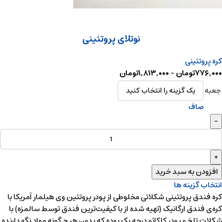
نوتلای پروتئینی
کره پروتئینی
۷۷۶,۰۰۰
تومان
–
۱,۸۱۳,۰۰۰
تومان
جعبه
صاف
افزودن به سبد خرید
انتخاب گزینه ها
کره فندق پروتئینی شکلاتی مخلوطی از پودر پروتئین وی هیلمار آمریکا با
کره‌ی فندق ارگانیک (تهیه شده از با کیفیت‌ترین فندق توسط سالمزه) با
شکلات تلخ و پودر کاکائو درجه یک بوده که بدون هیچ گونه مواد نگهدارنده